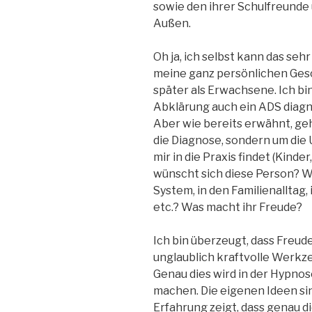
sowie den ihrer Schulfreunde 
Außen.
Oh ja, ich selbst kann das seh
meine ganz persönlichen Gesc
später als Erwachsene. Ich bin 
Abklärung auch ein ADS diagn
Aber wie bereits erwähnt, geh
die Diagnose, sondern um die
mir in die Praxis findet (Kind
wünscht sich diese Person? Wa
System, in den Familienalltag
etc.? Was macht ihr Freude?
Ich bin überzeugt, dass Freude
unglaublich kraftvolle Werkzeu
Genau dies wird in der Hypnos
machen. Die eigenen Ideen sin
Erfahrung zeigt, dass genau 