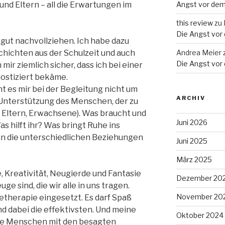
und Eltern – all die Erwartungen im
Angst vor dem
this review
zu
Die Angst vor
r gut nachvollziehen. Ich habe dazu
hichten aus der Schulzeit und auch
Andrea Meier
Die Angst vor
mir ziemlich sicher, dass ich bei einer
ostiziert bekäme.
t es mir bei der Begleitung nicht um
ARCHIV
 Unterstützung des Menschen, der zu
er, Eltern, Erwachsene). Was braucht und
Juni 2026
s hilft ihr? Was bringt Ruhe ins
, in die unterschiedlichen Beziehungen
Juni 2025
März 2025
, Kreativität, Neugierde und Fantasie
Dezember 20
ge sind, die wir alle in uns tragen.
November 20
etherapie eingesetzt. Es darf Spaß
d dabei die effektivsten. Und meine
Oktober 2024
die Menschen mit den besagten