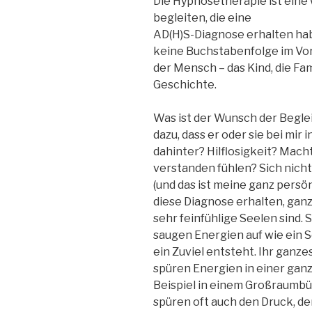
Die Hypnosetherapie ist ein
begleiten, die eine
AD(H)S-Diagnose erhalten hab
keine Buchstabenfolge im Vor
der Mensch – das Kind, die Fam
Geschichte.
Was ist der Wunsch der Begl
dazu, dass er oder sie bei mir 
dahinter? Hilflosigkeit? Mach
verstanden fühlen? Sich nich
(und das ist meine ganz persö
diese Diagnose erhalten, gan
sehr feinfühlige Seelen sind. 
saugen Energien auf wie ein 
ein Zuviel entsteht. Ihr ganze
spüren Energien in einer gan
Beispiel in einem Großraumbü
spüren oft auch den Druck, de