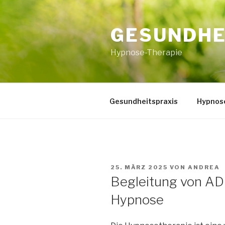
Zum
Inhalt
GESUNDHE
springen
Hypnose-Therapie
Gesundheitspraxis
Hypnos
VERÖFFENTLICHT
25. MÄRZ 2025
VON
ANDREA
AM
Begleitung von AD
Hypnose