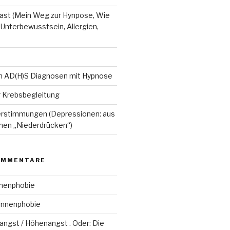
st (Mein Weg zur Hynpose, Wie
 Unterbewusstsein, Allergien,
e
n AD(H)S Diagnosen mit Hypnose
r Krebsbegleitung
rstimmungen (Depressionen: aus
hen „Niederdrücken“)
OMMENTARE
nenphobie
innenphobie
angst / Höhenangst . Oder: Die