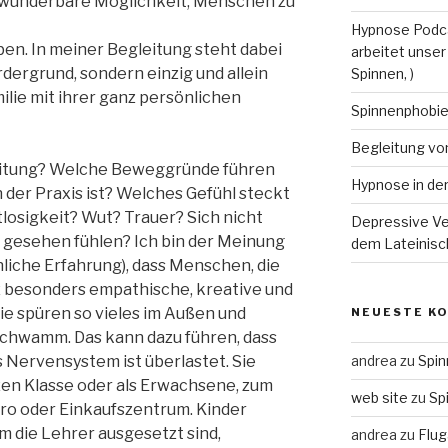
e wunderbare Möglichkeit, Menschen zu
Hypnose Podca
en. In meiner Begleitung steht dabei
arbeitet unser
dergrund, sondern einzig und allein
Spinnen, )
ilie mit ihrer ganz persönlichen
Spinnenphobi
Begleitung vo
eitung? Welche Beweggründe führen
Hypnose in de
in der Praxis ist? Welches Gefühl steckt
tlosigkeit? Wut? Trauer? Sich nicht
Depressive Ve
t gesehen fühlen? Ich bin der Meinung
dem Lateinisc
nliche Erfahrung), dass Menschen, die
z besonders empathische, kreative und
Sie spüren so vieles im Außen und
NEUESTE K
Schwamm. Das kann dazu führen, dass
s Nervensystem ist überlastet. Sie
andrea
zu
Spin
zen Klasse oder als Erwachsene, zum
web site
zu
Sp
ro oder Einkaufszentrum. Kinder
m die Lehrer ausgesetzt sind,
andrea
zu
Flug